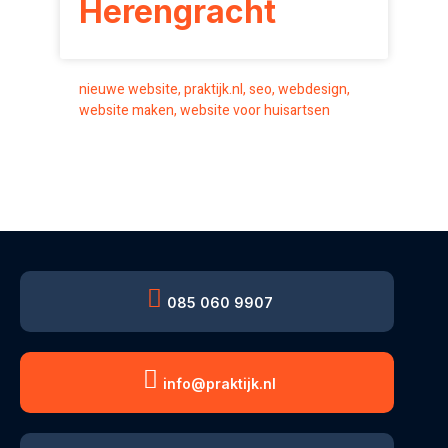
Herengracht
nieuwe website
,
praktijk.nl
,
seo
,
webdesign
,
website maken
,
website voor huisartsen
085 060 9907
info@praktijk.nl