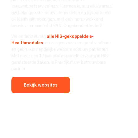
‘nieuwsbriefservice’ aan. Hiermee kunt u elk kwartaal
uw belangrijkste nieuwsitems delen en bijvoorbeeld
e-Health aanmoedigen, met een indrukwekkend
bereik van maar liefst 99%. Ongekend effectief!
We ondersteunen
alle HIS-gekoppelde e-
Healthmodules
, en zorgen voor een goed vindbare
en gebruiksvriendelijke website voor uw patiënten.
Met meer dan 17 jaar professionele ervaring in HIS-
gerelateerde zaken, is Praktijk.nl uw betrouwbare
partner.
Bekijk websites