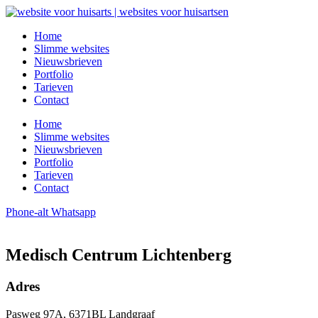
Ga
naar
Home
de
Slimme websites
inhoud
Nieuwsbrieven
Portfolio
Tarieven
Contact
Home
Slimme websites
Nieuwsbrieven
Portfolio
Tarieven
Contact
Phone-alt
Whatsapp
Medisch Centrum Lichtenberg
Adres
Pasweg 97A, 6371BL Landgraaf