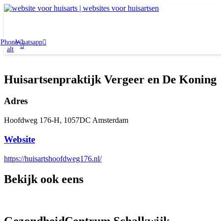
Ga
naar
de
inhoud
Phone-
Whatsapp
alt
Huisartsenpraktijk Vergeer en De Koning
Adres
Hoofdweg 176-H, 1057DC Amsterdam
Website
https://huisartshoofdweg176.nl/
Bekijk ook eens