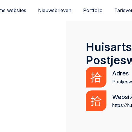
me websites
Nieuwsbrieven
Portfolio
Tarieve
Huisarts
Postjes
Adres
Postjesw
Websit
https://h