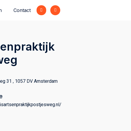
n
Contact
enpraktijk
weg
eg 31 , 1057 DV Amsterdam
e
uisartsenpraktijkpostjesweg.nl/