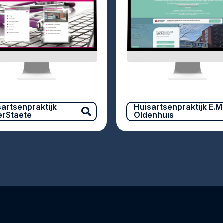
sartsenpraktijk
Huisartsenpraktijk E.M
verStaete
Oldenhuis