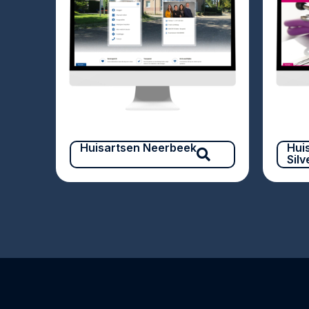
Huisartsen Neerbeek
Hui
Sil