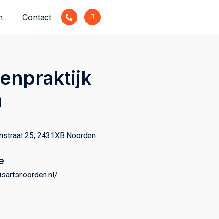
n
Contact
enpraktijk
n
straat 25, 2431XB Noorden
e
uisartsnoorden.nl/