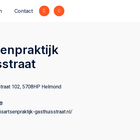
n
Contact
enpraktijk
straat
straat 102, 5708HP Helmond
e
isartsenpraktijk-gasthuisstraat.nl/