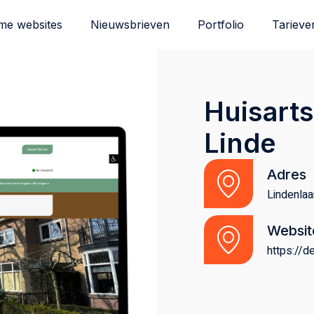
me websites
Nieuwsbrieven
Portfolio
Tarieve
Huisarts
Linde
Adres
Lindenla
Websit
https://de