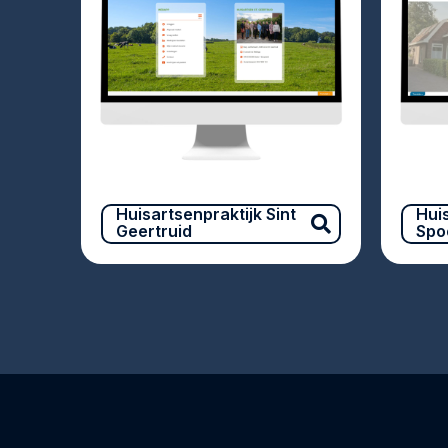
Huisartsenpraktijk Sint
Hui
Geertruid
Spo