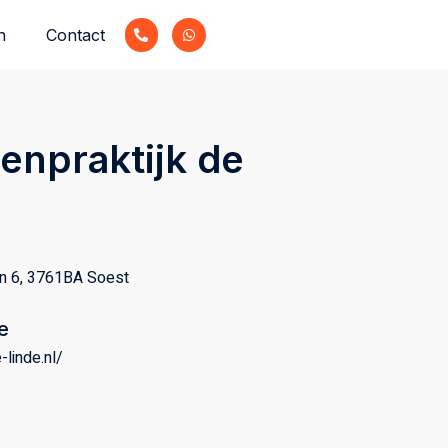
n
Contact
enpraktijk de
an 6, 3761BA Soest
e
-linde.nl/