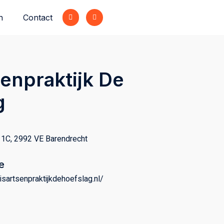
n
Contact
enpraktijk De
g
 1C, 2992 VE Barendrecht
e
uisartsenpraktijkdehoefslag.nl/