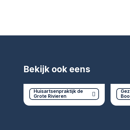
Bekijk ook eens
Huisartsenpraktijk de
Gez
Grote Rivieren
Boo