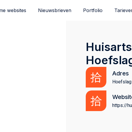
me websites
Nieuwsbrieven
Portfolio
Tarieve
Huisarts
Hoefsla
Adres
Hoefslag
Websit
https://h