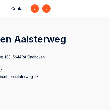
n
Contact
sen Aalsterweg
eg 183, 5644RA Eindhoven
e
uisartsenaalsterweg.nl/