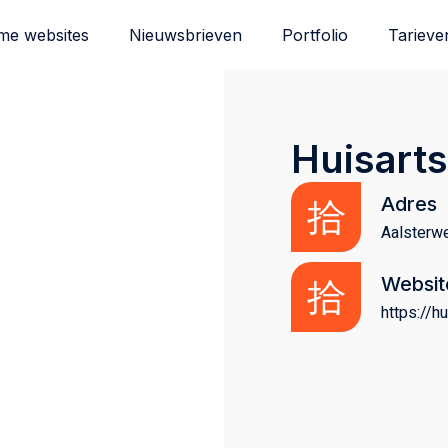
me websites
Nieuwsbrieven
Portfolio
Tarieve
Huisart
Adres
Aalsterw
Websit
https://h