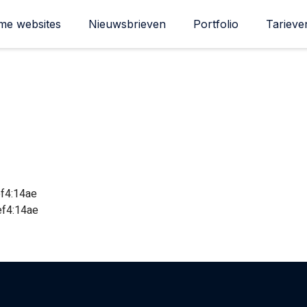
me websites
Nieuwsbrieven
Portfolio
Tarieve
4:14ae
f4:14ae