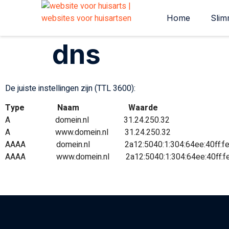
Home
Slim
dns
De juiste instellingen zijn (TTL 3600):
Type
Naam
Waarde
A
domein.nl
31.24.250.32
A
www.domein.nl
31.24.250.32
AAAA domein.nl 2a12:5040:1:304:64ee:40ff:fef
AAAA www.domein.nl 2a12:5040:1:304:64ee:40ff:fe